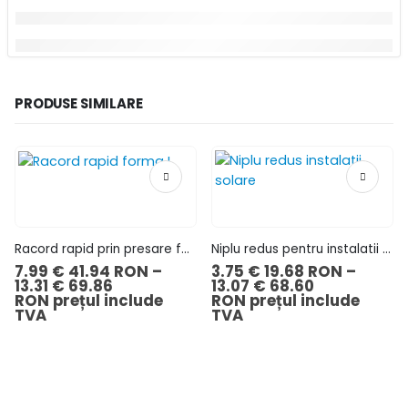
PRODUSE SIMILARE
Racord rapid prin presare forma L
Niplu redus pentru instalatii solare termice
7.99
€
41.94 RON
–
3.75
€
19.68 RON
–
13.31
€
69.86
13.07
€
68.60
RON
prețul include
RON
prețul include
TVA
TVA