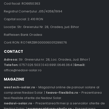
Cod fiscal: RO6650363
Registrul Comerțului: J05/4358/1994
Capital social: 2.410 RON
Locație: Str. Greierului Nr. 28, Oradea, jud. Bihor
Raiffeisen Bank Oradea
Cont RON: RO74RZBR0000060011299076
CONTACT
Adresa:
Str. Greierului nr. 28, Loc. Oradea, Jud. Bihor |
Telefon:
0757.026.503
|
043.6991.0646.064
|
Email:
office@nedavi-solar.ro
MAGAZINE
westech-solar.ro
- Magazinul online de panouri solare al
companiei Nedavi Solar. |
teava-flexibila.ro
- Prezentarea
tevii flexibile oferite de Nedavi Solar.
nedavi-solar.ro
- Prezentarea firmei și a serviciilor oferite de
Nedavi Solar. |
pompecaldura-chofu.ro
- Prezentarea