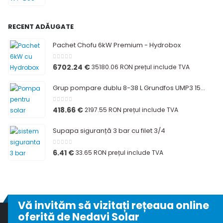
RECENT ADĂUGATE
Pachet Chofu 6kW Premium - Hydrobox
0
out of 5
6702.24
€
35180.06 RON
prețul include TVA
Grup pompare dublu 8-38 L Grundfos UMP3 15-145
0
out of 5
418.66
€
2197.55 RON
prețul include TVA
Supapa siguranță 3 bar cu filet 3/4
0
out of 5
6.41
€
33.65 RON
prețul include TVA
Vă invităm să vizitați rețeaua online
oferită de Nedavi Solar