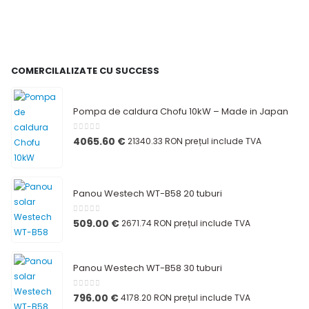
COMERCILALIZATE CU SUCCESS
Pompa de caldura Chofu 10kW – Made in Japan
0
out of 5
4065.60
€
21340.33 RON
prețul include TVA
Panou Westech WT-B58 20 tuburi
0
out of 5
509.00
€
2671.74 RON
prețul include TVA
Panou Westech WT-B58 30 tuburi
0
out of 5
796.00
€
4178.20 RON
prețul include TVA