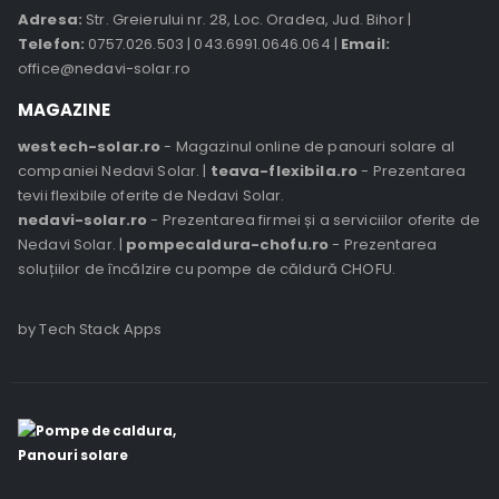
Adresa:
Str. Greierului nr. 28, Loc. Oradea, Jud. Bihor |
Telefon:
0757.026.503
|
043.6991.0646.064
|
Email:
office@nedavi-solar.ro
MAGAZINE
westech-solar.ro
- Magazinul online de panouri solare al
companiei Nedavi Solar. |
teava-flexibila.ro
- Prezentarea
tevii flexibile oferite de Nedavi Solar.
nedavi-solar.ro
- Prezentarea firmei și a serviciilor oferite de
Nedavi Solar. |
pompecaldura-chofu.ro
- Prezentarea
soluțiilor de încălzire cu pompe de căldură CHOFU.
by Tech Stack Apps