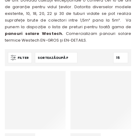
de ani. Dovada calității excepționale o conferă cei 10 de ani
de garanție pentru vidul țevilor. Datorita diverselor modele
existente, 10, 18, 20, 22 și 30 de tuburi vidate se pot realiza
suprafețe brute de colectori intre 1,5m² pana la 5m². Va
punem la dispoziție o lista de preturi pentru toată gama de
panouri solare Westech.
Comercializam panouri solare
termice Westech EN-GROS și EN-DETAILS.
FILTER