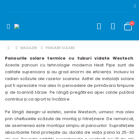
MAGAZIN
PANOURI SOLARE
Panourile solare termice cu tuburi vidate Westech
.
Aceste panouri cu tehnologie moderna Heat Pipe sunt de
calitate superioara și au grad enorm de eficiența. Inclusiv la
radieri scăzute ale razelor soarelui. Astfel de instalații solare
pot fi apreciate mai ales în perioadele de primăvara timpurie
și de toamnă târzie. Pe lângă pregătirea apei calde putând
contribui și ca aport la încălzire.
Pe lângă design-ul estetic, seriile Westech, uimesc mai ales
prin cheltuielile scăzute de montaj și întreținere. De remarcat,
de asemenea este montajul simplu al panourilor. Suprafețele
absorbante fiind protejate au durata de viața pana la 25-30