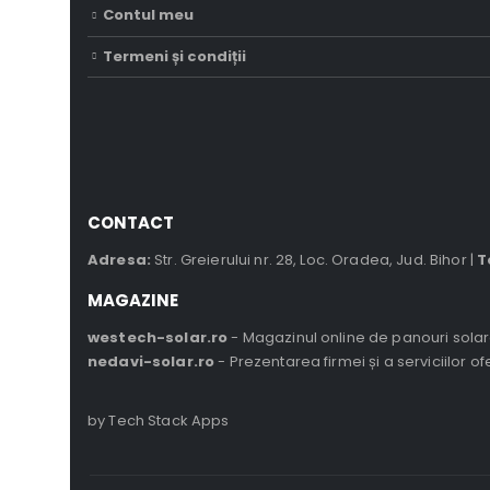
Contul meu
Termeni și condiții
CONTACT
Adresa:
Str. Greierului nr. 28, Loc. Oradea, Jud. Bihor |
T
MAGAZINE
westech-solar.ro
- Magazinul online de panouri solar
nedavi-solar.ro
- Prezentarea firmei și a serviciilor of
by Tech Stack Apps