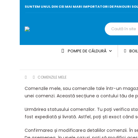
SUNTEM UNUL DIN CEI MAI MARI IMPORTATORI DE PANOURI SO
POMPE DE CĂLDURĂ
BOIL
COMENZILE MELE
Comenzile mele, sau comenzile tale într-un magazin 
unei comenzi. Această secțiune a contului tău de p
Urmărirea statusului comenzilor. Tu poți verifica s
fost expediată și livrată. Astfel, poți ști exact cân
Confirmarea și modificarea detaliilor comenzii. În se
De asemenea, în unele cazuri, poți să modifici aces