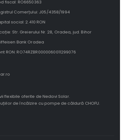
d fiscal: RO6650363
gistrul Comerțului: J05/4358/1994
pital social: 2.410 RON
cație: Str. Greierului Nr. 28, Oradea, jud. Bihor
iffeisen Bank Oradea
nt RON: RO74RZBR0000060011299076
ar.ro
i flexibile oferite de Nedavi Solar.
uțiilor de încălzire cu pompe de căldură CHOFU.