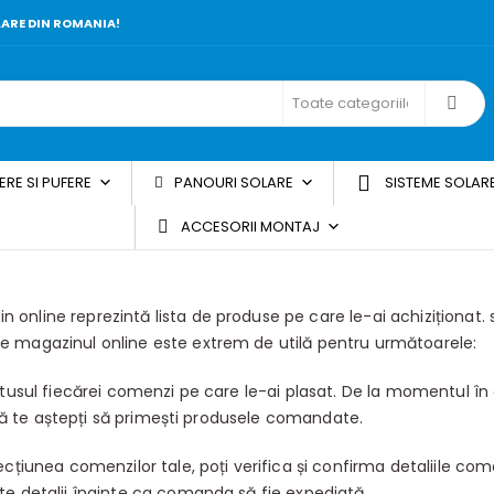
LARE DIN ROMANIA!
ERE SI PUFERE
PANOURI SOLARE
SISTEME SOLAR
ACCESORII MONTAJ
online reprezintă lista de produse pe care le-ai achiziționat. 
e magazinul online este extrem de utilă pentru următoarele:
tatusul fiecărei comenzi pe care le-ai plasat. De la momentul î
d să te aștepți să primești produsele comandate.
cțiunea comenzilor tale, poți verifica și confirma detaliile com
te detalii înainte ca comanda să fie expediată.