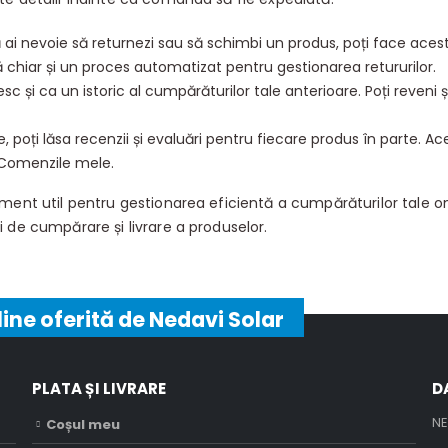
 ai nevoie să returnezi sau să schimbi un produs, poți face acest
chiar și un proces automatizat pentru gestionarea retururilor.
sc și ca un istoric al cumpărăturilor tale anterioare. Poți reveni 
 poți lăsa recenzii și evaluări pentru fiecare produs în parte. Ace
 Comenzile mele.
ent util pentru gestionarea eficientă a cumpărăturilor tale onli
 de cumpărare și livrare a produselor.
line oferită de Nedavi Solar
PLATA ȘI LIVRARE
D
NE
Coșul meu