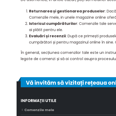
Returnarea și gestionarea produselor
: Dacă
Comenzile mele, in unele magazine online oferă 
Istoricul cumpărăturilor
: Comenzile tale serve
ai plătit pentru ele.
Evaluări și recenzii
: După ce primești produsele,
cumpărători și pentru magazinul online în sine.
În general, secțiunea comenzilor tale este un instrum
legate de comenzi și să ai control asupra procesului
Vă invităm să vizitați rețeaua on
INFORMAȚII UTILE
Comenzile mele