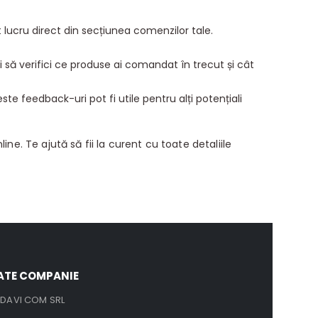
 lucru direct din secțiunea comenzilor tale.
și să verifici ce produse ai comandat în trecut și cât
ste feedback-uri pot fi utile pentru alți potențiali
ne. Te ajută să fii la curent cu toate detaliile
ATE COMPANIE
DAVI COM SRL