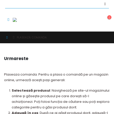
PLASEAZĂ COMANDA
Urmareste
Plaseaza comanda. Pentru a plasa o comandă pe un magazin
online, urmează acești pași generali:
Selectează produsul
: Navighează pe site-ul magazinului
online și găsește produsul pe care dorești să-l
achiziționezi. Poți folosi funcția de căutare sau poți explora
categoriile pentru a găsi produsul dorit.
Adaugă în coș
: După ce ai găsit produsul dorit, adaugă-l