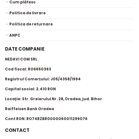
Cum plătesc
Politica de livrare
Politica de returnare
ANPC
DATE COMPANIE
NEDAVI COM SRL
Cod fiscal: RO6650363
Registrul Comerțului: J05/4358/1994
Capital social: 2.410 RON
Locație: Str. Greierului Nr. 28, Oradea, jud. Bihor
Raiffeisen Bank Oradea
Cont RON: RO74RZBR0000060011299076
CONTACT