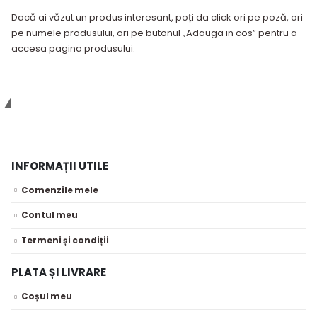
Dacă ai văzut un produs interesant, poți da click ori pe poză, ori
pe numele produsului, ori pe butonul „Adauga in cos” pentru a
accesa pagina produsului.
Vă invităm să vizitați rețeaua online
oferită de Nedavi Solar
INFORMAȚII UTILE
Comenzile mele
Contul meu
Termeni și condiții
PLATA ȘI LIVRARE
Coșul meu