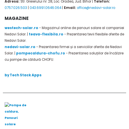
Adresa:
Str. Greierului nr. 28, Loc. Oradea, Jud. Bihor |
Telefon:
0757.026.503
|
043.6991.0646.064
|
Email:
office@nedavi-solar.ro
MAGAZINE
westech-solar.ro
- Magazinul online de panouri solare al companiei
Nedavi Solar. |
teava-flexibila.ro
- Prezentarea tevii flexibile oferite de
Nedavi Solar.
nedavi-solar.ro
- Prezentarea firmei și a serviciilor oferite de Nedavi
Solar. |
pompecaldura-chofu.ro
- Prezentarea soluțiilor de încălzire
cu pompe de căldură CHOFU.
by Tech Stack Apps