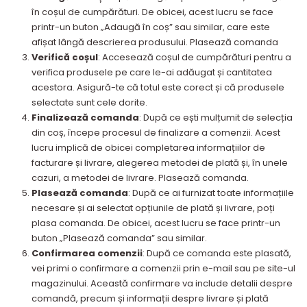
în coșul de cumpărături. De obicei, acest lucru se face
printr-un buton „Adaugă în coș” sau similar, care este
afișat lângă descrierea produsului. Plasează comanda
Verifică coșul
: Accesează coșul de cumpărături pentru a
verifica produsele pe care le-ai adăugat și cantitatea
acestora. Asigură-te că totul este corect și că produsele
selectate sunt cele dorite.
Finalizează comanda
: După ce ești mulțumit de selecția
din coș, începe procesul de finalizare a comenzii. Acest
lucru implică de obicei completarea informațiilor de
facturare și livrare, alegerea metodei de plată și, în unele
cazuri, a metodei de livrare. Plasează comanda.
Plasează comanda
: După ce ai furnizat toate informațiile
necesare și ai selectat opțiunile de plată și livrare, poți
plasa comanda. De obicei, acest lucru se face printr-un
buton „Plasează comanda” sau similar.
Confirmarea comenzii
: După ce comanda este plasată,
vei primi o confirmare a comenzii prin e-mail sau pe site-ul
magazinului. Această confirmare va include detalii despre
comandă, precum și informații despre livrare și plată